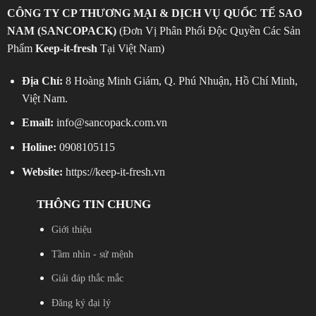
CÔNG TY CP THƯƠNG MẠI & DỊCH VỤ QUỐC TẾ SAO
NAM (SANCOPACK)
(Đơn Vị Phân Phối Độc Quyền Các Sản
Phẩm
Keep-it-fresh
Tại Việt Nam)
Địa Chỉ:
8 Hoàng Minh Giám, Q. Phú Nhuận, Hồ Chí Minh,
Việt Nam.
Email:
info@sancopack.com.vn
Holine:
0908105115
Website:
https://keep-it-fresh.vn
THÔNG TIN CHUNG
Giới thiệu
Tầm nhìn - sứ mệnh
Giải đáp thắc mắc
Đăng ký đại lý